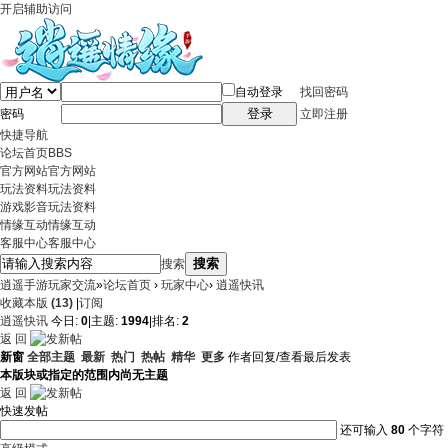
开启辅助访问
自动登录
找回密码
登录
密码
立即注册
快捷导航
论坛首页
BBS
官方网站
官方网站
玩法资料
玩法资料
游戏影音
玩法资料
情缘互动
情缘互动
客服中心
客服中心
搜索
搜索
逍遥手游玩家交流
»
论坛首页
›
玩家中心
›
逍遥快讯
收藏本版
(
13
)
|
订阅
逍遥快讯
今日:
0
|
主题:
1994
|
排名:
2
返 回
新窗
全部主题
最新
热门
热帖
精华
更多
作者
回复/查看
最后发表
本版块或指定的范围内尚无主题
返 回
快速发帖
还可输入
80
个字符