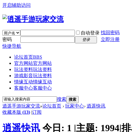
开启辅助访问
找回密码
自动登录
密码
立即注册
登录
快捷导航
论坛首页
BBS
官方网站
官方网站
玩法资料
玩法资料
游戏影音
玩法资料
情缘互动
情缘互动
客服中心
客服中心
搜索
搜索
逍遥手游玩家交流
»
论坛首页
›
玩家中心
›
逍遥快讯
收藏本版
(
13
)
|
订阅
逍遥快讯
今日:
1
|
主题:
1994
|
排