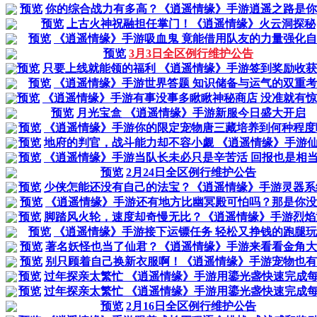
预览
你的综合战力有多高？《逍遥情缘》手游逍遥之路是你的.
预览
上古火神祝融担任掌门！《逍遥情缘》火云洞探秘
预览
《逍遥情缘》手游吸血鬼 竟能借用队友的力量强化
预览
3月3日全区例行维护公告
预览
只要上线就能领的福利 《逍遥情缘》手游签到奖励收
预览
《逍遥情缘》手游世界答题 知识储备与运气的双重
预览
《逍遥情缘》手游有事没事多瞅瞅神秘商店 没准就有
预览
月光宝盒 《逍遥情缘》手游新服今日盛大开启
预览
《逍遥情缘》手游你的限定宠物唐三藏培养到何种程度
预览
地府的判官，战斗能力却不容小觑 《逍遥情缘》手游仙君
预览
《逍遥情缘》手游当队长未必只是辛苦活 回报也是相当丰
预览
2月24日全区例行维护公告
预览
少侠怎能还没有自己的法宝？《逍遥情缘》手游灵器系
预览
《逍遥情缘》手游还有地方比幽冥殿可怕吗？那是你没见.
预览
脚踏风火轮，速度却奇慢无比？《逍遥情缘》手游烈焰
预览
《逍遥情缘》手游接下运镖任务 轻松又挣钱的跑腿
预览
著名妖怪也当了仙君？《逍遥情缘》手游来看看金角大王.
预览
别只顾着自己换新衣服啊！《逍遥情缘》手游宠物也有时.
预览
过年探亲太繁忙 《逍遥情缘》手游用鎏光盏快速完成每天
预览
过年探亲太繁忙 《逍遥情缘》手游用鎏光盏快速完成每天
预览
2月16日全区例行维护公告