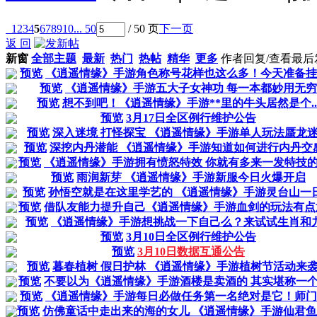
1
2
3
4
5
6
7
8
9
10
... 50
/ 50 页
下一页
返 回
新窗
全部主题
最新
热门
热帖
精华
更多
作者
回复/查看
最后
预览
《逍遥情缘》手游角色称号花样也这么多！今天准备挂哪.
预览
《逍遥情缘》手游五大子女神功 每一本都妙用无穷
预览
想不到吧！《逍遥情缘》手游**里的牛头居然是个..
预览
3月17日全区例行维护公告
预览
深入迷境 打怪探宝 《逍遥情缘》手游单人玩法蜃龙
预览
深挖内丹潜能 《逍遥情缘》手游知道如何进行内丹交感.
预览
《逍遥情缘》手游拥有愤怒特效 你就有多来一发特技的底
预览
雨润新芽 《逍遥情缘》手游新服今日火爆开启
预览
孙悟空就是在这里学艺的 《逍遥情缘》手游灵台山一
预览
借队友能力提升自己《逍遥情缘》手游血剑的玩法有点
预览
《逍遥情缘》手游想挑战一下自己么？来试试生肖和九.
预览
3月10日全区例行维护公告
预览
3月10日数据互通公告
预览
暮春植树 假日护林 《逍遥情缘》手游植树节活动来
预览
不要以为《逍遥情缘》手游酒楼是卖酒的 其实堪称一个小
预览
《逍遥情缘》手游每日必做任务第一名绝对是它！师门任.
预览
仿佛童话中走出来的海的女儿 《逍遥情缘》手游仙君