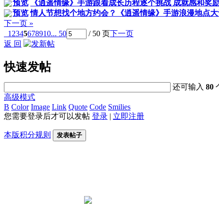
预览
《逍遥情缘》手游跟着成长历程逐个挑战 成就感和奖励全
预览
情人节想找个地方约会？《逍遥情缘》手游浪漫地点大
下一页 »
1
2
3
4
5
6
7
8
9
10
... 50
/ 50 页
下一页
返 回
快速发帖
还可输入
80
高级模式
B
Color
Image
Link
Quote
Code
Smilies
您需要登录后才可以发帖
登录
|
立即注册
本版积分规则
发表帖子