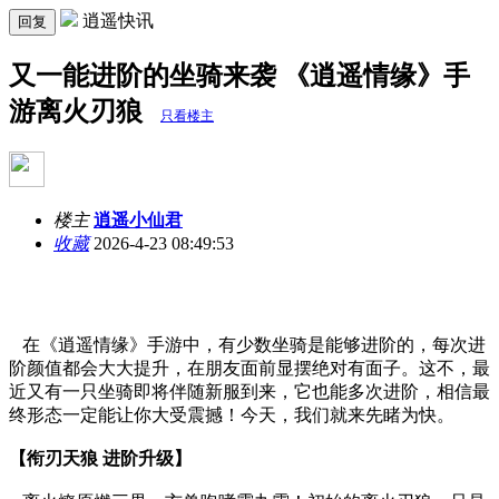
逍遥快讯
回复
又一能进阶的坐骑来袭 《逍遥情缘》手
游离火刃狼
只看楼主
楼主
逍遥小仙君
收藏
2026-4-23 08:49:53
在《逍遥情缘》手游中，有少数坐骑是能够进阶的，每次进
阶颜值都会大大提升，在朋友面前显摆绝对有面子。这不，最
近又有一只坐骑即将伴随新服到来，它也能多次进阶，相信最
终形态一定能让你大受震撼！今天，我们就来先睹为快。
【衔刃天狼 进阶升级】