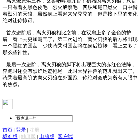
离火燎原燃三界，玄兽咆哮震九霄！初始的离火刃狼，只是
一只有着玄黑色皮毛，烈火般鬃毛，四肢和尾巴燃火，口中衔
着烈刃的天狼。虽然身上看起来光秃秃的，但是接下里的变化
绝对让你惊讶。
首次进阶后，离火刃狼相比之前，在双肩上多了金色的护
肩，看上去更加霸气了。第二次进阶，离火刃狼的后方将出现
一个黑红的圆盘，少侠骑乘时圆盘将在身后旋转，看上去多了
那么些神性。
最后一次进阶，离火刃狼的脚下将出现巨大的赤红色法阵，
奔跑时还会有烈焰足迹拖尾，此时天界神兽的范儿就出来了。
骑乘着最高阶的离火刃狼在外面跑，你绝对会成为所有人眼中
的焦点。
首页
|
登录
|
注册
标准版
|
触屏版
|
电脑版
|
客户端