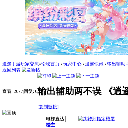
逍遥手游玩家交流
»
论坛首页
›
玩家中心
›
逍遥快讯
›
输出辅助两
返回列表
输出辅助两不误 《逍
查看:
2677
|
回复:
0
[复制链接]
电梯直达
楼主