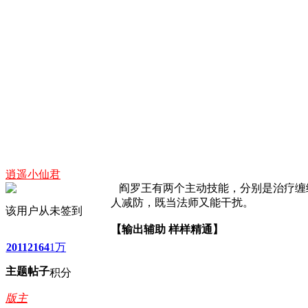
逍遥小仙君
阎罗王有两个主动技能，分别是治疗缠绕
人减防，既当法师又能干扰。
该用户从未签到
【输出辅助 样样精通】
2011
2164
1万
主题
帖子
积分
版主